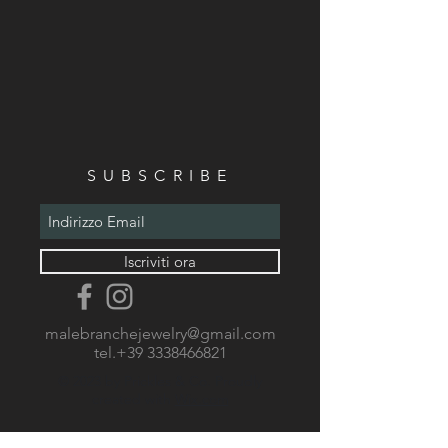
SUBSCRIBE
Iscriviti ora
malebranchejewelry@gmail.com
tel.+39
3338466821
© 2023 by Prickles & Co. Proudly
created with
Wix.com