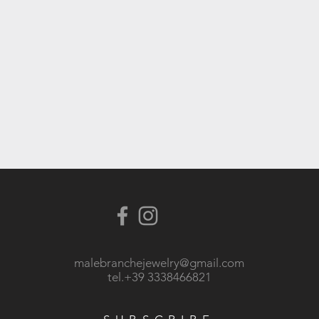
malebranchejewelry@gmail.com
tel.+39 3338466821