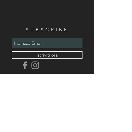
SUBSCRIBE
Iscriviti ora
malebranchejewelry@gmail.com
tel.+39
3338466821
© 2023 by Prickles & Co. Proudly
created with
Wix.com