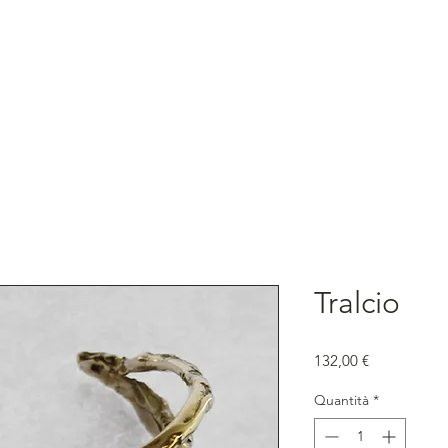
Tralcio
Prezzo
132,00 €
Quantità
*