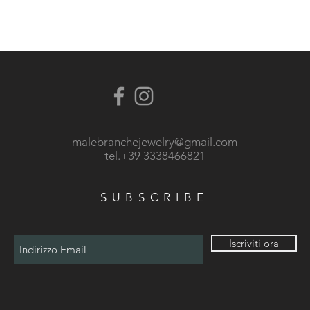
malebranchejewelry@gmail.com
tel.+39 3338466821
SUBSCRIBE
Iscriviti ora